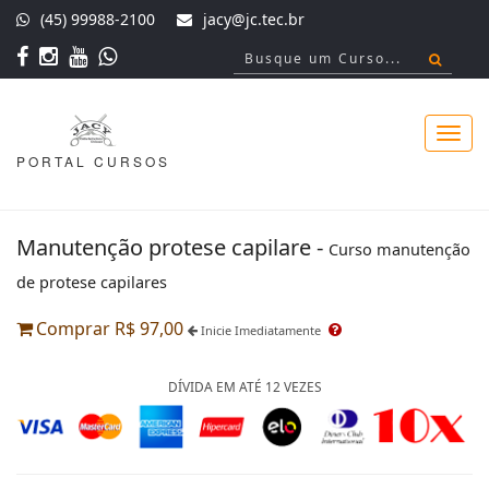
(45) 99988-2100
jacy@jc.tec.br
PORTAL CURSOS
Toggl
Manutenção protese capilare -
Curso manutenção
de protese capilares
navig
Comprar R$ 97,00
Inicie Imediatamente
DÍVIDA EM ATÉ 12 VEZES