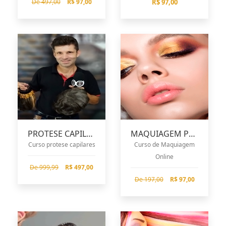
De 497,00
R$ 97,00
R$ 97,00
PROTESE CAPILARES
MAQUIAGEM PROFISSIONAL
Curso protese capilares
Curso de Maquiagem
Online
De 999,99
R$ 497,00
De 197,00
R$ 97,00